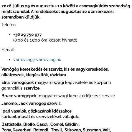
2026. július 29 és augusztus 10 között a csomagküldés szabadság
miatt szünetel. A rendeléseket augusztus 10 után érkezési
sorrendben küldjük.
Telefon:
+36 29 750 977
(8:00 és 15:00 óra között hívható)
E-mail:
varrovilag@varrovilag.hu
Varrógép kereskedés és szerviz, kis és nagykereskedés,
alkatrészek, kiegészítők, rövidáru.
Elna varrógépek
magyarországi
képviselete és központi
garanciális
szervize.
Bruce varrógépek
magyarországi kereskedője és szervize.
Janome, Jack varrógép szervíz.
Ipari vasalók,
gőzkazánok
időszakos
karbantartását és szervizelését vállajuk.
Battistella, Bieffe,
Casoli,
Comel,
Ghidini,
Pony,
R
everberi,
Rotondi,
Trevil,
Stirovap,
Sussman,
Veit,