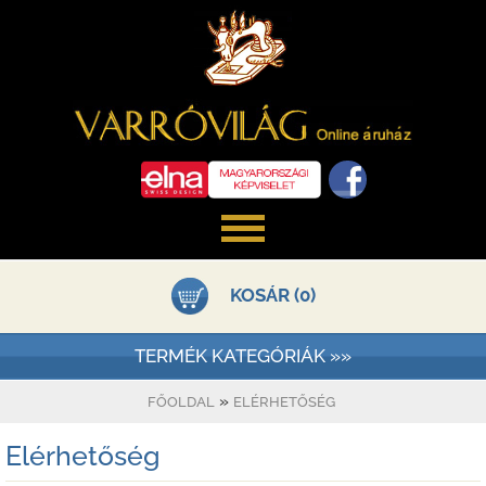
KOSÁR (0)
TERMÉK KATEGÓRIÁK »»
»
FŐOLDAL
ELÉRHETŐSÉG
Elérhetőség