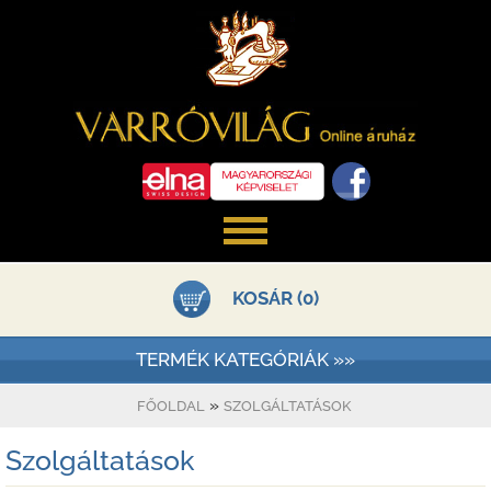
KOSÁR (0)
TERMÉK KATEGÓRIÁK »»
»
FŐOLDAL
SZOLGÁLTATÁSOK
Szolgáltatások