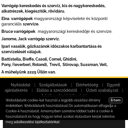
Varrógép kereskedés és szerviz, kis és nagykereskedés,
alkatrészek, kiegészítők, rövidáru.
Elna varrógépek
magyarországi
képviselete és központi
garanciális
szervize.
Bruce varrógépek
magyarországi kereskedője és szervize.
Janome, Jack varrógép szervíz.
Ipari vasalók,
gőzkazánok
időszakos karbantartása és
szervizelését válajuk.
Battistella, Bieffe,
Casoli,
Comel,
Ghidini,
Pony,
R
everberi,
Rotondi,
Trevil,
Stirovap,
Sussman,
Veit,
A műhelyünk 2225 Üllőn van.
Nyitóoldal
|
Szolgáltatások
|
Elérhetőség
|
Egyedi
ajánlatkérés
|
Elállás a szerződéstől
|
Üzleti szabályzat
|
Adatkezelési tájékoztató
Weboldalunk cookie-kat használ a legjobb vásárlási élmény
Értem
érdekében. Weboldalunk használatával Ön automatikusan elfogadja a
Varróvilág © Minden jog fenntartva.
Honlapkészítés
Cookie-k használatát. Amennyiben szeretne többet tudni a cookie-k
használatáról és hogy hogyan lehet azokat elutasítani kérjük tekintse
meg
adatkezelési tájékoztatónkat
.